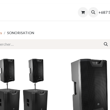
enaires
Nos Réalisations
Réparation d’Enceintes JBL
+687 5
ts
SONORISATION