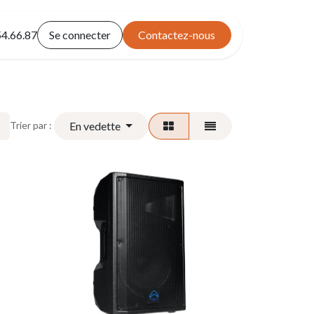
4.
66.87
Se connecter
Contactez-nous
En vedette
Trier par :