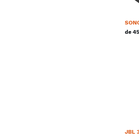
SONO
de
4
JBL 