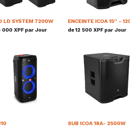
 LD SYSTEM 7200W
ENCEINTE ICOA 15'' - 1
5 000
XPF
par
Jour
de
12 500
XPF
par
Jour
310
SUB ICOA 18A- 2500W